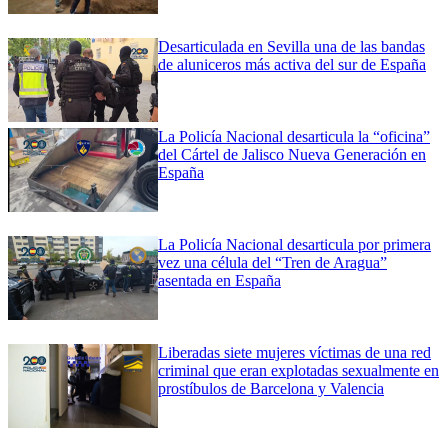
Desarticulada en Sevilla una de las bandas
de aluniceros más activa del sur de España
La Policía Nacional desarticula la “oficina”
del Cártel de Jalisco Nueva Generación en
España
La Policía Nacional desarticula por primera
vez una célula del “Tren de Aragua”
asentada en España
Liberadas siete mujeres víctimas de una red
criminal que eran explotadas sexualmente en
prostíbulos de Barcelona y Valencia