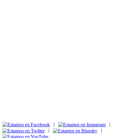
|
|
|
|