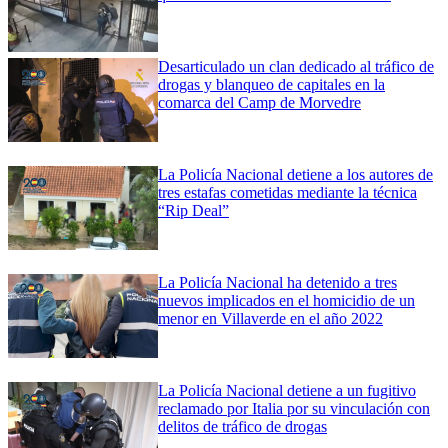
Desarticulado un clan dedicado al tráfico de
drogas y blanqueo de capitales en la
comarca del Camp de Morvedre
La Policía Nacional detiene a los autores de
tres estafas cometidas mediante la técnica
“Rip Deal”
La Policía Nacional ha detenido a tres
nuevos implicados en el homicidio de un
menor en Villaverde en el año 2022
La Policía Nacional detiene a un fugitivo
reclamado por Italia por su vinculación con
delitos de tráfico de drogas