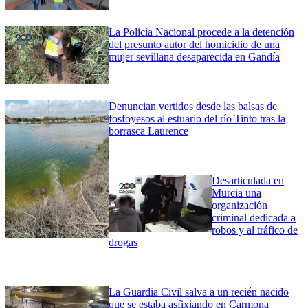
La Policía Nacional procede a la detención
del presunto autor del homicidio de una
mujer sevillana desaparecida en Gandía
Denuncian vertidos desde las balsas de
fosfoyesos al estuario del río Tinto tras la
borrasca Laurence
Desarticulada en
Murcia una
organización
criminal dedicada a
robos y al tráfico de
drogas
La Guardia Civil salva a un recién nacido
que se estaba asfixiando en Carmona