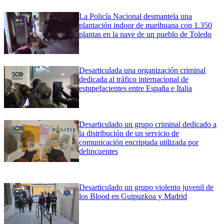
La Policía Nacional desmantela una
plantación indoor de marihuana con 1.350
plantas en la nave de un pueblo de Toledo
Desarticulada una organización criminal
dedicada al tráfico internacional de
estupefacientes entre España e Italia
Desarticulado un grupo criminal dedicado a
la distribución de un servicio de
comunicación encriptada utilizada por
delincuentes
Desarticulado un grupo violento juvenil de
los Blood en Guipuzkoa y Madrid