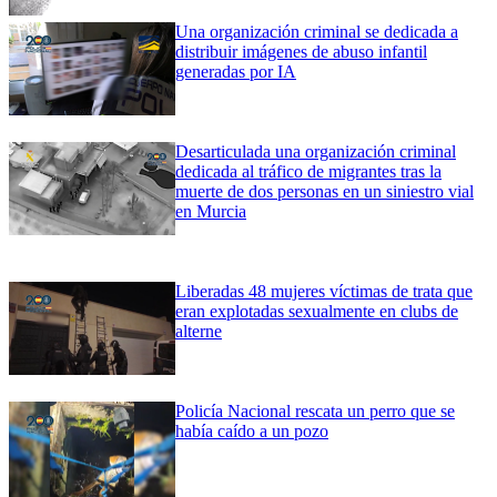
Una organización criminal se dedicada a
distribuir imágenes de abuso infantil
generadas por IA
Desarticulada una organización criminal
dedicada al tráfico de migrantes tras la
muerte de dos personas en un siniestro vial
en Murcia
Liberadas 48 mujeres víctimas de trata que
eran explotadas sexualmente en clubs de
alterne
Policía Nacional rescata un perro que se
había caído a un pozo