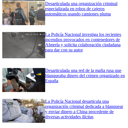
Desarticulada una organización criminal
especializada en robos de cajeros
automáticos usando camiones pluma
La Policía Nacional investiga los recientes
incendios provocados en contenedores de
Almería y solicita colaboración ciudadana
para dar con su autor
Desarticulada una red de la mafia rusa que
blanqueaba dinero del crimen organizado en
España
La Policía Nacional desarticula una
organización criminal dedicada a blanquear
y enviar dinero a China procedente de
diversas actividades ilícitas