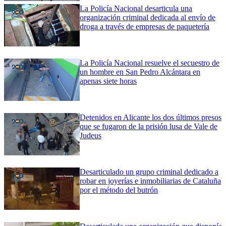
La Policía Nacional desarticula una
organización criminal dedicada al envío de
droga a través de empresas de paquetería
La Policía Nacional resuelve el secuestro de
un hombre en San Pedro Alcántara en
apenas siete horas
Detenidos en Alicante los dos últimos presos
que se fugaron de la prisión lusa de Vale de
Judeus
Desarticulado un grupo criminal dedicado a
robar en joyerías e inmobiliarias de Cataluña
por el método del butrón