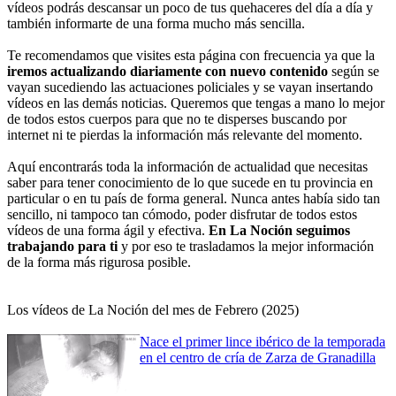
Detenidos en Alicante los dos últimos presos que se
vídeos podrás descansar un poco de tus quehaceres del día a día y
fugaron de la prisión lusa de Vale de Judeus
también informarte de una forma mucho más sencilla.
Te recomendamos que visites esta página con frecuencia ya que la
iremos actualizando diariamente con nuevo contenido
según se
Desarticulado un grupo criminal dedicado a robar en
vayan sucediendo las actuaciones policiales y se vayan insertando
joyerías e inmobiliarias de Cataluña por el método del
butrón
vídeos en las demás noticias. Queremos que tengas a mano lo mejor
de todos estos cuerpos para que no te disperses buscando por
internet ni te pierdas la información más relevante del momento.
Desarticulada una organización que disponía de una
plantación de marihuana de 1.000 metros cuadrados
Aquí encontrarás toda la información de actualidad que necesitas
enterrada bajo tierra y dos laboratorios de cocaína
saber para tener conocimiento de lo que sucede en tu provincia en
particular o en tu país de forma general. Nunca antes había sido tan
sencillo, ni tampoco tan cómodo, poder disfrutar de todos estos
vídeos de una forma ágil y efectiva.
En La Noción seguimos
trabajando para ti
y por eso te trasladamos la mejor información
de la forma más rigurosa posible.
Los vídeos de La Noción del mes de Febrero (2025)
Nace el primer lince ibérico de la temporada
en el centro de cría de Zarza de Granadilla