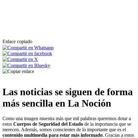
de marihuana con 1.350 plantas en la nave de un
pueblo de Toledo
Desarticulada una organización criminal dedicada al
tráfico internacional de estupefacientes entre
España e Italia
Enlace copiado
Desarticulado un grupo criminal dedicado a la
distribución de un servicio de comunicación
encriptada utilizada por delincuentes
Desarticulado un grupo violento juvenil de los Blood
en Guipuzkoa y Madrid
Las noticias se siguen de forma
La Policía Nacional desarticula una organización
criminal dedicada al envío de droga a través de
más sencilla en La Noción
empresas de paquetería
La Policía Nacional resuelve el secuestro de un
Como una imagen muestra más que mil palabras queremos dotar a
hombre en San Pedro Alcántara en apenas siete
estos
Cuerpos de Seguridad del Estado
de la importancia que se
horas
merecen. Además, somos conscientes de lo importante que es el
contenido multimedia para estar más informado
. Gracias a estos