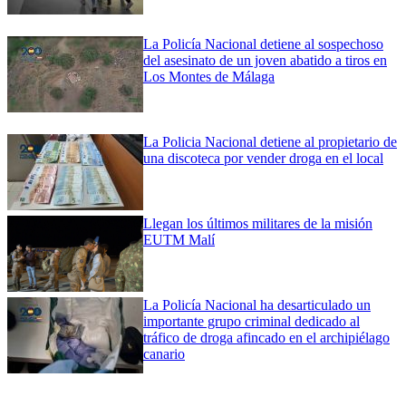
La Policía Nacional detiene al sospechoso
del asesinato de un joven abatido a tiros en
Los Montes de Málaga
La Policia Nacional detiene al propietario de
una discoteca por vender droga en el local
Llegan los últimos militares de la misión
EUTM Malí
La Policía Nacional ha desarticulado un
importante grupo criminal dedicado al
tráfico de droga afincado en el archipiélago
canario