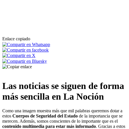
España del cártel de “Sinaloa” con la intervención de
1.800 kilos de metanfetamina
La Policía Nacional desarticula una organización
dedicada al tráfico de marihuana
Enlace copiado
Desarticulada una organización criminal que ejercía
como “mayorista de droga” entre España y otros
países europeos
La Policía Nacional esclarece otros dos tiroteos
acontecidos en Marbella, no relacionados entre sí
Las noticias se siguen de forma
La Policía Nacional desarticula en la provincia de
Málaga un grupo criminal dedicado a la comisión de
más sencilla en La Noción
robos en viviendas habitadas
La Policía Nacional detiene a un fugitivo británico que
Como una imagen muestra más que mil palabras queremos dotar a
utilizaba sistemas encriptados de comunicación para
estos
Cuerpos de Seguridad del Estado
de la importancia que se
la venta de estupefacientes
merecen. Además, somos conscientes de lo importante que es el
contenido multimedia para estar más informado
. Gracias a estos