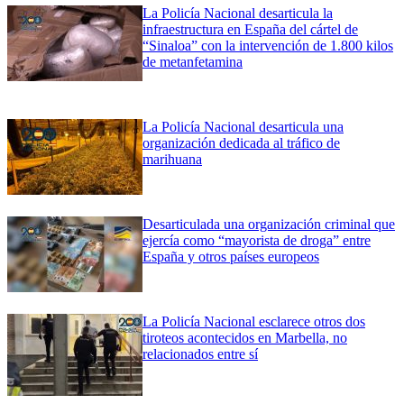
La Policía Nacional desarticula la
infraestructura en España del cártel de
“Sinaloa” con la intervención de 1.800 kilos
de metanfetamina
La Policía Nacional desarticula una
organización dedicada al tráfico de
marihuana
Desarticulada una organización criminal que
ejercía como “mayorista de droga” entre
España y otros países europeos
La Policía Nacional esclarece otros dos
tiroteos acontecidos en Marbella, no
relacionados entre sí