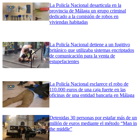
La Policía Nacional desarticula en la
provincia de Málaga un grupo criminal
dedicado a la comisión de robos en
viviendas habitadas
La Policía Nacional detiene a un fugitivo
británico que utilizaba sistemas encriptados
de comunicación para la venta de
estupefacientes
La Policía Nacional esclarece el robo de
110.000 euros de una caja fuerte en las
oficinas de una entidad bancaria en Málaga
Detenidas 30 personas por estafar más de un
millón de euros mediante el método “Man in
the middle”