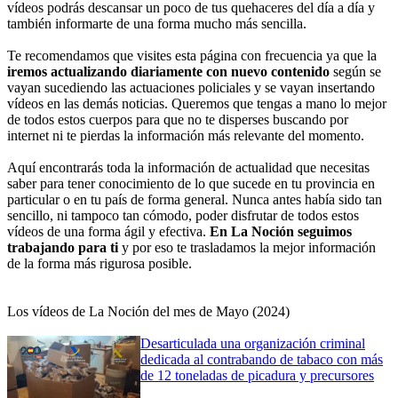
La Policía Nacional esclarece el robo de 110.000 euros
vídeos podrás descansar un poco de tus quehaceres del día a día y
de una caja fuerte en las oficinas de una entidad
también informarte de una forma mucho más sencilla.
bancaria en Málaga
Te recomendamos que visites esta página con frecuencia ya que la
iremos actualizando diariamente con nuevo contenido
según se
Detenidas 30 personas por estafar más de un millón
vayan sucediendo las actuaciones policiales y se vayan insertando
de euros mediante el método “Man in the middle”
vídeos en las demás noticias. Queremos que tengas a mano lo mejor
de todos estos cuerpos para que no te disperses buscando por
internet ni te pierdas la información más relevante del momento.
Desarticula en Estepona una organización criminal de
origen serbio que asaltó la vivienda en un clan rival
Aquí encontrarás toda la información de actualidad que necesitas
saber para tener conocimiento de lo que sucede en tu provincia en
particular o en tu país de forma general. Nunca antes había sido tan
La Policía Nacional detiene a un fugitivo belga
sencillo, ni tampoco tan cómodo, poder disfrutar de todos estos
reclamado por agredir sexualmente a una menor
vídeos de una forma ágil y efectiva.
En La Noción seguimos
trabajando para ti
y por eso te trasladamos la mejor información
de la forma más rigurosa posible.
Desarticulada una red criminal internacional de
narcotraficantes asentada en Marbella que contaba
con escoltas armados para su protección
Los vídeos de La Noción del mes de Mayo (2024)
Desarticulada una organización criminal
La Guardia Civil evita el matrimonio forzado de una
dedicada al contrabando de tabaco con más
menor de 16 años e investiga a dos personas
de 12 toneladas de picadura y precursores